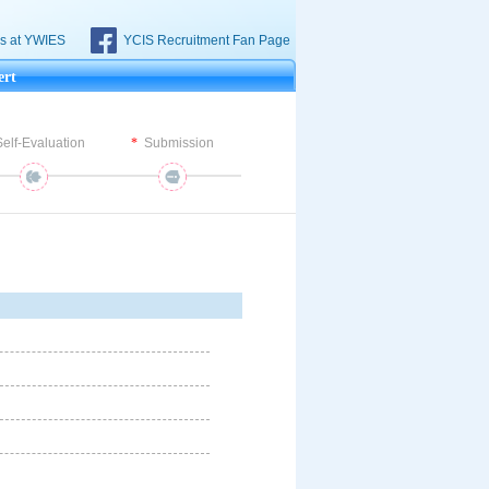
s at YWIES
YCIS Recruitment Fan Page
ert
Self-Evaluation
Submission