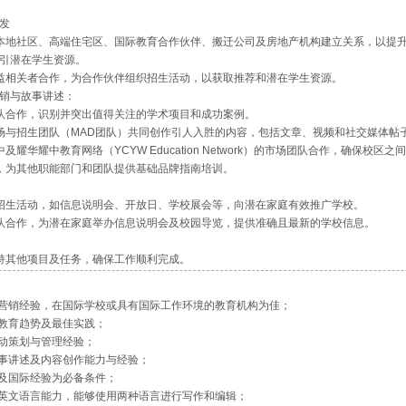
发
与本地社区、高端住宅区、国际教育合作伙伴、搬迁公司及房地产机构建立关系，以提
引潜在学生资源。
利益相关者合作，为合作伙伴组织招生活动，以获取推荐和潜在学生资源。
销与故事讲述：
团队合作，识别并突出值得关注的学术项目和成功案例。
市场与招生团队（MAD团队）共同创作引人入胜的内容，包括文章、视频和社交媒体帖
中及耀华耀中教育网络（YCYW Education Network）的市场团队合作，确保校
时，为其他职能部门和团队提供基础品牌指南培训。
校招生活动，如信息说明会、开放日、学校展会等，向潜在家庭有效推广学校。
团队合作，为潜在家庭举办信息说明会及校园导览，提供准确且最新的学校信息。
支持其他项目及任务，确保工作顺利完成。
场营销经验，在国际学校或具有国际工作环境的教育机构为佳；
际教育趋势及最佳实践；
活动策划与管理经验；
故事讲述及内容创作能力与经验；
力及国际经验为必备条件；
中英文语言能力，能够使用两种语言进行写作和编辑；