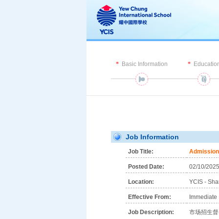
Basic Information
Educatio
Job Information
Job Title:
Admission
Posted Date:
02/10/202
Location:
YCIS - Sh
Effective From:
Immediate
Job Description:
市场招生督