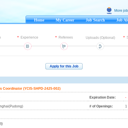
More job
Home
My Career
Job Search
Job Al
n
Experience
Referees
Uploads (Optional)
Apply for this Job
s Coordinator (YCIS-SHPD-2425-002)
5
Expiration Date:
-
anghai(Pudong)
# of Openings:
1
导