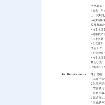
招生渠道开
• 探索并
力，同时吸
• 与关键
校园市场营
• 与学术
• 与学校
• 与上海耀
• 在需要
招生工作：
• 支持学
• 与学术
其他职责：
• 协调或
Job Requirements:
任职资格：
 具备市
 熟悉国
 丰富的
 出色的
 双语能
 出色的